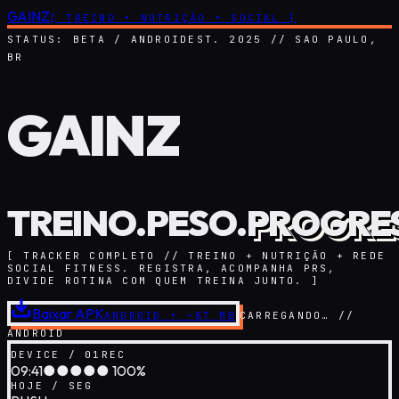
GAINZ
[ TREINO • NUTRIÇÃO • SOCIAL ]
STATUS: BETA / ANDROID
EST. 2025 // SAO PAULO,
BR
GAINZ
TREINO.
PESO.
PROGRE
[ TRACKER COMPLETO // TREINO + NUTRIÇÃO + REDE
SOCIAL FITNESS. REGISTRA, ACOMPANHA PRS,
DIVIDE ROTINA COM QUEM TREINA JUNTO. ]
Baixar APK
ANDROID • ~87 MB
CARREGANDO…
//
ANDROID
DEVICE / 01
REC
09:41
●●●●● 100%
HOJE / SEG