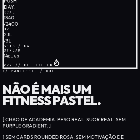
PUSH
DAY.
KCAL
1840
/2400
H2O
2.1L
/3L
SETS / 04
STREAK
14
DIAS
V27 // OFFLINE OK
// MANIFESTO / 001
NÃO É MAIS UM
FITNESS
PASTEL
.
[ CHAO DE ACADEMIA. PESO REAL. SUOR REAL. SEM
PURPLE GRADIENT. ]
[ SEM CARDS ROUNDED ROSA. SEM MOTIVAÇÃO DE