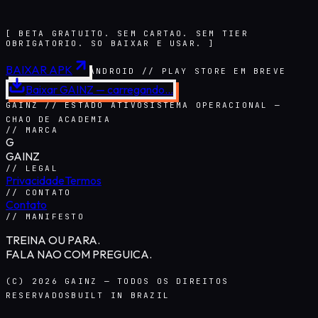
[ BETA GRATUITO. SEM CARTAO. SEM TIER
OBRIGATORIO. SO BAIXAR E USAR. ]
BAIXAR APK
ANDROID // PLAY STORE EM BREVE
Baixar GAINZ —
carregando…
GAINZ // ESTADO ATIVO
SISTEMA OPERACIONAL —
CHAO DE ACADEMIA
// MARCA
G
GAINZ
// LEGAL
Privacidade
Termos
// CONTATO
Contato
// MANIFESTO
TREINA OU PARA.
FALA NAO COM PREGUICA.
(C) 2026 GAINZ — TODOS OS DIREITOS
RESERVADOS
BUILT IN BRAZIL